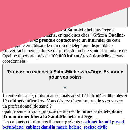
Soignants exerçant à Saint-Michel-sur-
Orge, 91240
Trouvez un
infirmier à domicile
à Saint-Michel-sur-Orge
et
prenez
rendez-vous en ligne
, en quelques clics ! Grâce à
Opaline-
santé
, vous pouvez
prendre contact avec un infirmier
de cette
municipalité en utilisant le numéro de téléphone disponible et
trouver facilement l'adresse du professionnel de santé. L'annuaire de
Opaline répertorie près de
100 000 infirmières à domicile
et leurs
coordonnées.
Trouver un cabinet à Saint-Michel-sur-Orge, Essonne
pour vos soins
1 centre de santé, 6 pharmacies, mais aussi 12 infirmières libérales et
12
cabinets infirmiers
. Vous désirez obtenir un rendez-vous avec
un professionnel de santé ?
opaline-sante.fr vous propose de trouver le
numéro de téléphone
d'un infirmier libéral à Saint-Michel-sur-Orge
.
Les cabinets et infirmiers libéraux présents :
cabinet benoit guyod
bernadette
,
cabinet dandja marie helene
,
societe civile