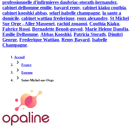
professionnelle d'infirmieres daubriac-storath-hernandez
,
cabinet delhomme emilie
,
bayard remy
,
cabinet kiaku couthia
,
cabinet kooshki abbas
,
selarl isabelle champagne
,
la sante a
domicile
,
cabinet wattiau frederique
,
roux alexandre
,
St Michel
Sur Orge - Allee Massenet
,
rachid zouaoui
,
Couthia Kiaku
,
Fabrice Rossi
,
Bernadette Benoit-guyod
,
Marie Helene Dandja
,
Emilie Delhomme
,
Abbas Kooshki
,
Patricia Storath
,
Dimitri
George
,
Frederique Wattiau
,
Remy Bayard
,
Isabelle
Champagne
.
Accueil
France
Essonne
Saint-Michel-sur-Orge