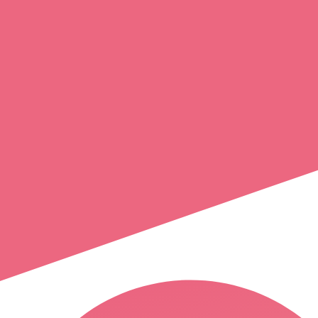
nicole
rapuzzi
lavoûte-chilhac