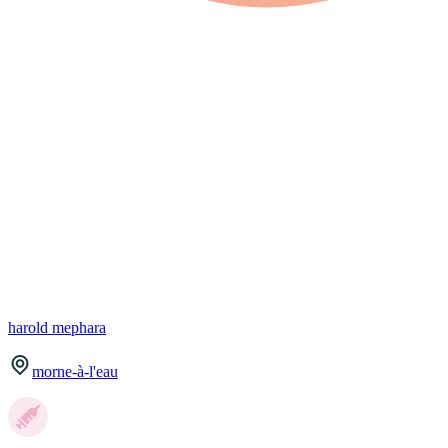
harold
mephara
morne-à-l'eau