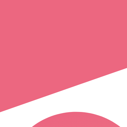
stephanie
adoue
montréjeau