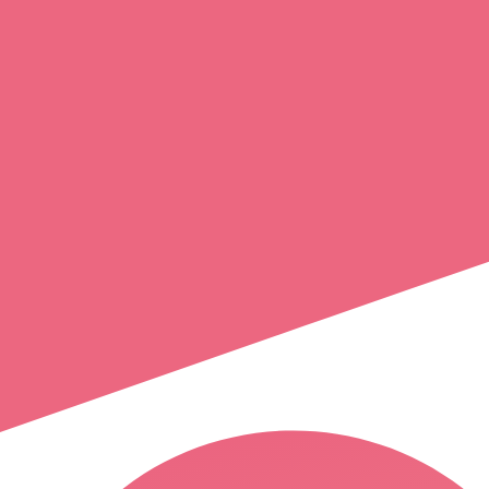
emmanuelle
legrix
douvres-la-délivrande