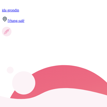
ida
grondin
l'étang-salé