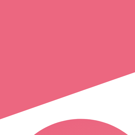
helene
barbe
cancale