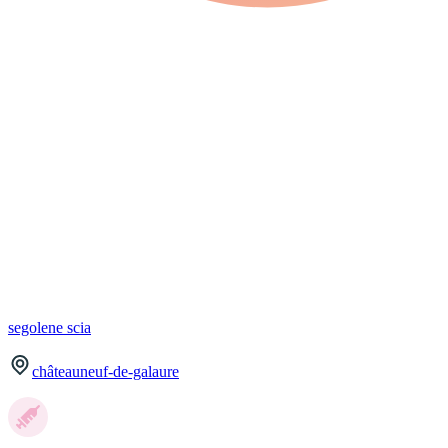
segolene
scia
châteauneuf-de-galaure