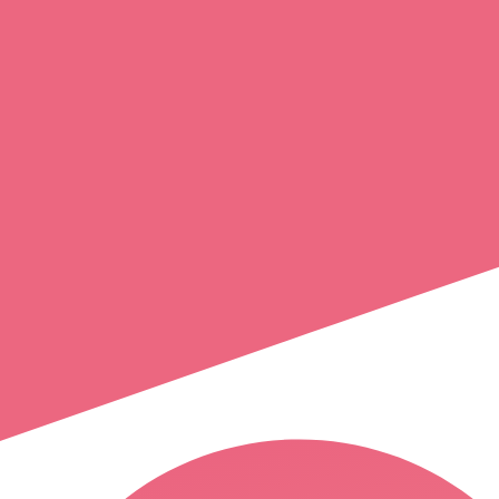
meddi
yousfi
hem