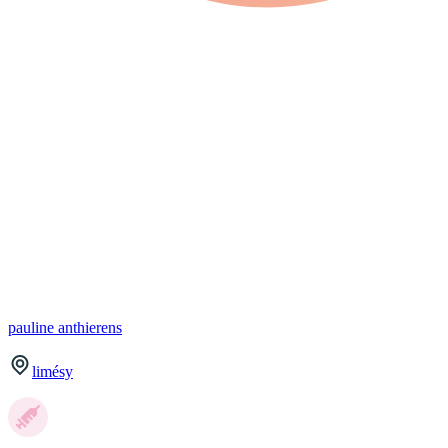
pauline
anthierens
limésy