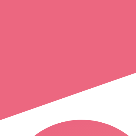
isabel
alves
pompey