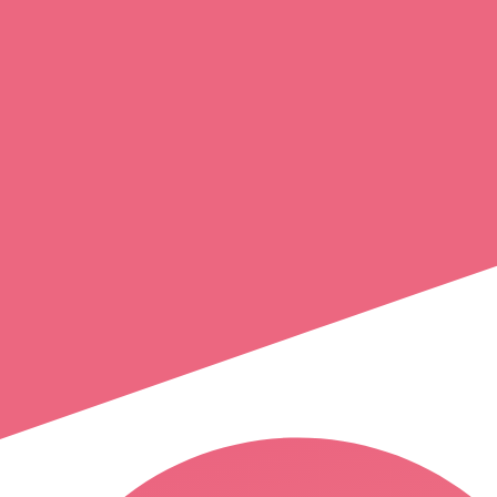
marie-claire
boussioux
chalabre