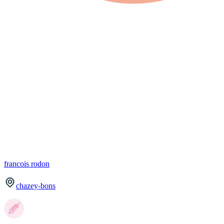
francois
rodon
chazey-bons