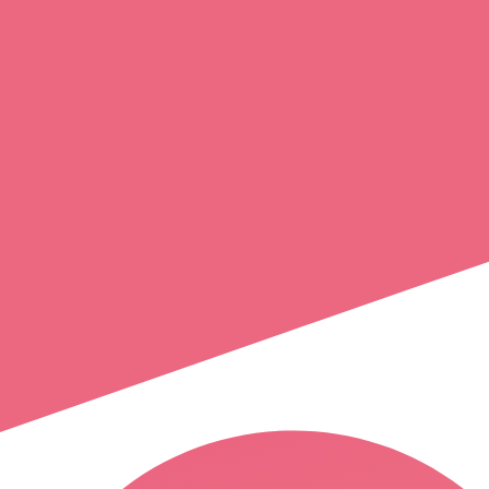
clement
caravaggi
anost