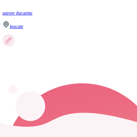
aurore
ducarme
leucate