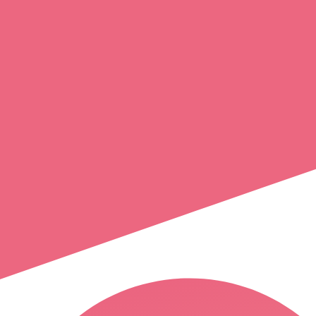
mylene
ret
lisieux