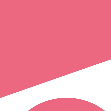
alexandra
delecroix
neuilly-saint-front