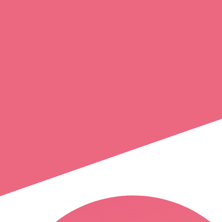
virginie
el mouchoui
fontvieille