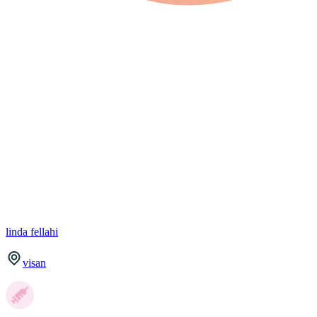
linda
fellahi
visan