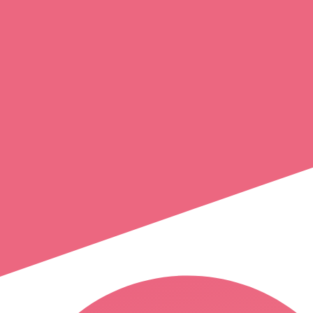
laurence
junck
bonnétable