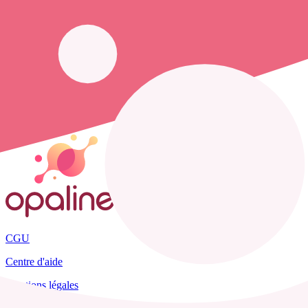
1 pharmacie, mais aussi 2 infirmières libérales et 4
cabinets infirmier
Opaline vous propose de trouver le
numéro de téléphone d'une infi
Les cabinets et infirmiers libéraux présents :
cabinet combe lydie
,
ca
Accueil
France
Ain
Saint-Maurice-de-Gourdans
CGU
Centre d'aide
Mentions légales