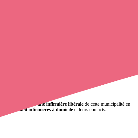
s pouvez
contacter une infirmière libérale
de cette municipalité en
rès de
100 000 infirmières à domicile
et leurs contacts.