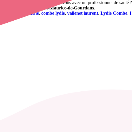
s
. Vous désirez obtenir un rendez-vous avec un professionnel de santé ?
rmière à domicile à Saint-Maurice-de-Gourdans
.
binet macedo helene
,
combe lydie
,
vallenet laurent
,
Lydie Combe
,
H