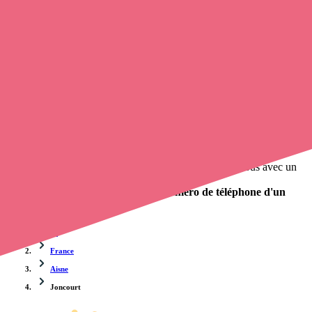
Trouvez un
infirmier à domicile
à Joncourt
et prenez
rendez-vous
en ligne
, en quelques clics ! Avec
Opaline
, vous pouvez
contacter
un infirmier
de cette commune en utilisant le numéro de téléphone
disponible et trouver facilement l'adresse du professionnel de santé.
L'annuaire de Opaline répertorie près de
100 000 infirmières à
domicile
et leurs coordonnées.
Trouver un cabinet à Joncourt, Aisne pour vos soins
0 établissement de santé, mais aussi 0 infirmière à domicile et 0
cabinet infirmier
. Vous souhaitez obtenir un rendez-vous avec un
professionnel de santé ?
Opaline vous propose de trouver le
numéro de téléphone d'un
infirmier libéral à Joncourt
.
Accueil
France
Aisne
Joncourt