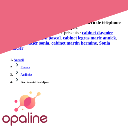
0 établissement de santé, mais aussi 1 infirmières et 5
cabinets
infirmiers
. Vous souhaitez obtenir un rendez-vous avec un
professionnel de santé ?
opaline-sante.fr vous propose de trouver le
numéro de téléphone
d'une infirmière à Berrias-et-Casteljau
.
Les cabinets et infirmiers libéraux présents :
cabinet daymier
philippe
,
cabinet falgon pascal
,
cabinet legras marie annick
,
cabinet manifacier sonia
,
cabinet martin hermine
,
Sonia
Manifacier
.
Accueil
France
Ardèche
Berrias-et-Casteljau