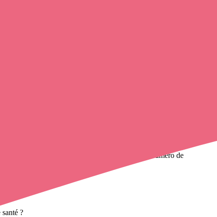
 infirmier à domicile
de cette ville en utilisant le numéro de
à domicile
et leurs contacts.
 santé ?