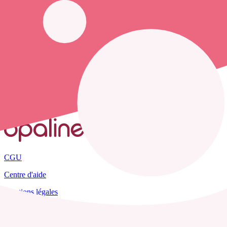
Opaline-santé vous propose de trouver le
numéro de téléphone d'une 
Accueil
France
Ardennes
Sailly
CGU
Centre d'aide
Mentions légales
Plan du site
Tous les départements