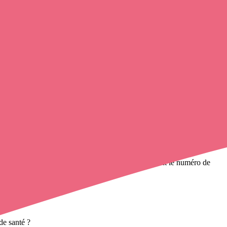
nfirmier à domicile
de cette municipalité en utilisant le numéro de
ères à domicile
et leurs coordonnées.
de santé ?