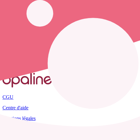
opaline-sante.fr vous propose de trouver le
numéro de téléphone d'un
Accueil
France
Ariège
Trémoulet
CGU
Centre d'aide
Mentions légales
Plan du site
Tous les départements