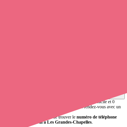
Barbuise, Voué, Droupt-Saint-Basle, Rilly-Sainte-Syre.
0
infirmier
et infirmière à domicile exerce à Les Grandes-Chapelles.
Soignants exerçant à Les Grandes-
Chapelles, 10170
Trouvez un
infirmier
à Les Grandes-Chapelles
et prenez
rendez-
vous en ligne
, en quelques clics ! Avec
Opaline
, vous pouvez
appeler une infirmière à domicile
de cette municipalité en utilisant
le numéro de téléphone disponible et trouver facilement l'adresse du
professionnel de santé. L'annuaire de opaline-sante.fr répertorie près
de
100 000 infirmières à domicile
et leurs coordonnées.
Trouver un cabinet à Les Grandes-Chapelles, Aube
pour vos soins
0 établissement de santé, mais aussi 0 infirmière à domicile et 0
cabinet infirmier
. Vous souhaitez obtenir un rendez-vous avec un
professionnel de santé ?
Opaline-santé vous propose de trouver le
numéro de téléphone
d'un infirmier libéral à Les Grandes-Chapelles
.