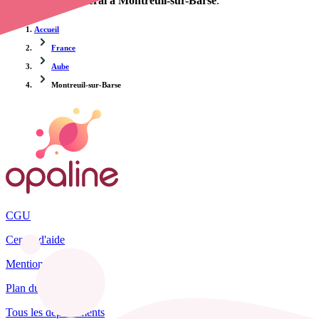
d'un infirmier libéral à Montreuil-sur-Barse
.
Accueil
France
Aube
Montreuil-sur-Barse
CGU
Centre d'aide
Mentions légales
Plan du site
Tous les départements