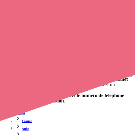
Trouvez une
infirmière libérale
à Paisy-Cosdon
et prenez
rendez-
vous en ligne
, en quelques clics ! Avec
Opaline-santé
, vous pouvez
prendre contact avec un infirmier
de cette commune en utilisant
le numéro de téléphone disponible et trouver facilement l'adresse du
professionnel de santé. L'annuaire de opaline-sante.fr répertorie près
de
100 000 infirmières à domicile
et leurs contacts.
Trouver un cabinet à Paisy-Cosdon, Aube pour vos
soins
0 établissement de santé, mais aussi 0 infirmier libéral et 0
cabinet
infirmier
. Vous cherchez à obtenir un rendez-vous avec un
professionnel de santé ?
Opaline-santé vous propose de trouver le
numéro de téléphone
d'un infirmier à Paisy-Cosdon
.
Accueil
France
Aube