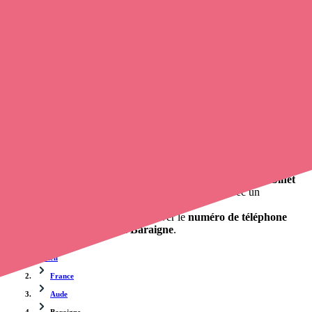
Trouvez un
infirmier libéral
à Baraigne
et prenez
rendez-vous en
ligne
, en quelques clics ! Avec
Opaline
, vous pouvez
prendre
contact avec un infirmier libéral
de cette agglomération en
utilisant le numéro de téléphone disponible et trouver facilement
l'adresse du professionnel de santé. L'annuaire de Opaline-santé
répertorie près de
100 000 infirmières à domicile
et leurs
coordonnées.
Trouver un cabinet à Baraigne, Aude pour vos soins
0 établissement de santé, mais aussi 0 infirmier libéral et 0
cabinet
infirmier
. Vous souhaitez obtenir un rendez-vous avec un
professionnel de santé ?
Opaline-santé vous propose de trouver le
numéro de téléphone
d'une infirmière libérale à Baraigne
.
Accueil
France
Aude
Baraigne