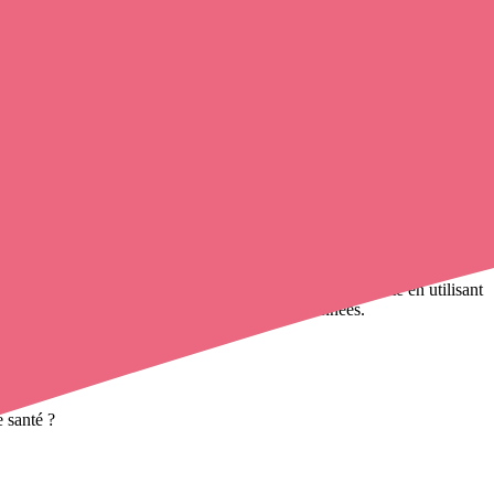
e contact avec un infirmier libéral
de cette municipalité en utilisant
00 000 infirmières à domicile
et leurs coordonnées.
 santé ?