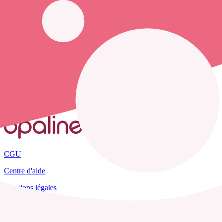
Opaline vous propose de trouver le
numéro de téléphone d'un infir
Accueil
France
Charente
Mareuil
CGU
Centre d'aide
Mentions légales
Plan du site
Tous les départements