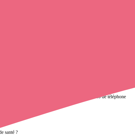
 infirmier
de cette municipalité en utilisant le numéro de téléphone
icile
et leurs coordonnées.
de santé ?