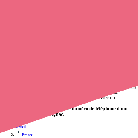
Soignants exerçant à Pérignac, 16250
Trouvez un
infirmier libéral
à Pérignac
et prenez
rendez-vous en
ligne
, en quelques clics ! Grâce à
opaline-sante.fr
, vous pouvez
prendre contact avec une infirmière libérale
de cette municipalité
en utilisant le numéro de téléphone disponible et trouver facilement
l'adresse du professionnel de santé. L'annuaire de Opaline-santé
répertorie près de
100 000 infirmières à domicile
et leurs
coordonnées.
Trouver un cabinet à Pérignac, Charente pour vos
soins
0 établissement de santé, mais aussi 0 infirmier et 0
cabinet
infirmier
. Vous souhaitez obtenir un rendez-vous avec un
professionnel de santé ?
Opaline vous propose de trouver le
numéro de téléphone d'une
infirmière libérale à Pérignac
.
Accueil
France