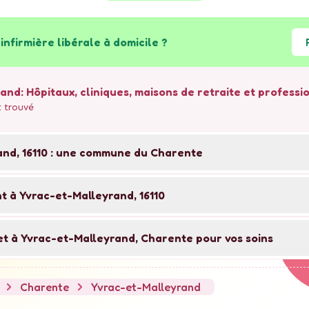
infirmière libérale à domicile ?
rand
: Hôpitaux, cliniques, maisons de retraite et profess
 trouvé
and
,
16110
: une commune du
Charente
nt à Yvrac-et-Malleyrand, 16110
et à Yvrac-et-Malleyrand, Charente pour vos soins
Charente
Yvrac-et-Malleyrand