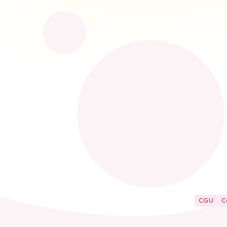
CGU
C