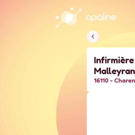
Infirmière
Malleyra
16110 -
Charen