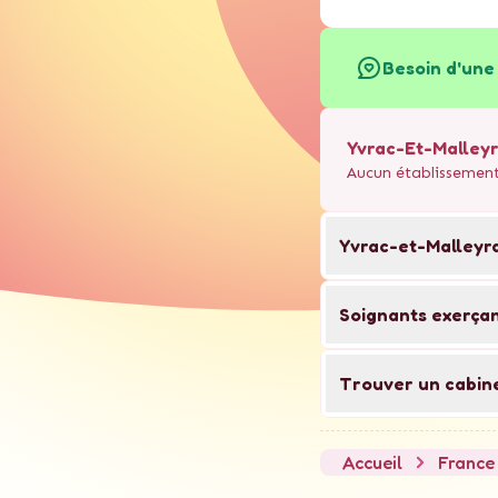
Besoin d'une 
Yvrac-Et-Malley
Aucun établissement
Yvrac-et-Malleyr
Soignants exerça
Trouver un cabin
Accueil
France