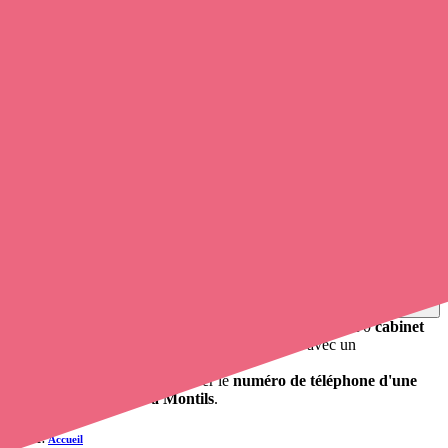
0
infirmier
et infirmière à domicile travaille à Montils.
Soignants exerçant à Montils, 17800
Trouvez un
infirmier libéral
à Montils
et prenez
rendez-vous en
ligne
, en quelques clics ! Avec
opaline-sante.fr
, vous pouvez
appeler un infirmier libéral
de cette agglomération en utilisant le
numéro de téléphone disponible et trouver facilement l'adresse du
professionnel de santé. L'annuaire de Opaline répertorie près de
100
000 infirmières à domicile
et leurs contacts.
Trouver un cabinet à Montils, Charente-Maritime pour
vos soins
0 établissement de santé, mais aussi 0 infirmier libéral et 0
cabinet
infirmier
. Vous voulez obtenir un rendez-vous avec un
professionnel de santé ?
Opaline vous propose de trouver le
numéro de téléphone d'une
infirmière à domicile à Montils
.
Accueil