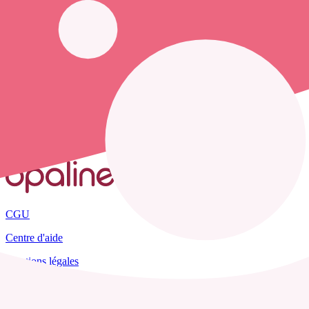
opaline-sante.fr vous propose de trouver le
numéro de téléphone d'un
Accueil
France
Charente-Maritime
Nieul-le-Virouil
CGU
Centre d'aide
Mentions légales
Plan du site
Tous les départements