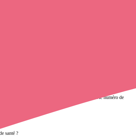
int-Sigismond-de-Clermont, Saint-Simon-de-Bordes.
nfirmière à domicile
de cette commune en utilisant le numéro de
à domicile
et leurs coordonnées.
de santé ?