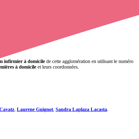
anne, Cheuge, Noiron-sur-Bèze, Oisilly, Tanay.
n infirmier à domicile
de cette agglomération en utilisant le numéro
rmières à domicile
et leurs coordonnées.
 Cavatz
,
Laurene Guignot
,
Sandra Laplaza Lacasta
.