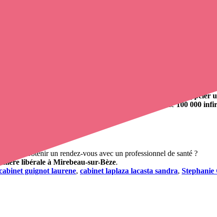
ôte-d'Or
.
e, Charmes, Cuiserey, Magny-Saint-Médard, Savolles, Blagny-sur-Vinge
310
 en ligne
, en quelques clics ! Grâce à
Opaline
, vous pouvez
appeler u
el de santé. L'annuaire de Opaline-santé répertorie près de
100 000 infi
vos soins
erchez à obtenir un rendez-vous avec un professionnel de santé ?
rmière libérale à Mirebeau-sur-Bèze
.
cabinet guignot laurene
,
cabinet laplaza lacasta sandra
,
Stephanie