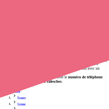
Trouvez un
infirmier
à Jalesches
et prenez
rendez-vous en ligne
,
en quelques clics ! Grâce à
opaline-sante.fr
, vous pouvez
prendre
contact avec une infirmière à domicile
de cette ville en utilisant le
numéro de téléphone disponible et trouver facilement l'adresse du
professionnel de santé. L'annuaire de Opaline répertorie près de
100
000 infirmières à domicile
et leurs coordonnées.
Trouver un cabinet à Jalesches, Creuse pour vos
soins
0 établissement de santé, mais aussi 0 infirmière à domicile et 0
cabinet infirmier
. Vous voulez obtenir un rendez-vous avec un
professionnel de santé ?
opaline-sante.fr vous propose de trouver le
numéro de téléphone
d'un infirmier à domicile à Jalesches
.
Accueil
France
Creuse