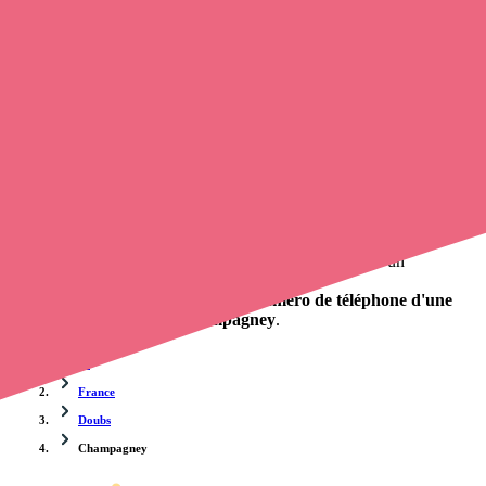
rendez-vous en ligne
, en quelques clics ! Avec
Opaline
, vous
pouvez
prendre contact avec un infirmier
de cette municipalité en
utilisant le numéro de téléphone disponible et trouver facilement
l'adresse du professionnel de santé. L'annuaire de Opaline-santé
répertorie près de
100 000 infirmières à domicile
et leurs
coordonnées.
Trouver un cabinet à Champagney, Doubs pour vos
soins
0 établissement de santé, mais aussi 0 infirmière et 0
cabinet
infirmier
. Vous souhaitez obtenir un rendez-vous avec un
professionnel de santé ?
Opaline vous propose de trouver le
numéro de téléphone d'une
infirmière à domicile à Champagney
.
Accueil
France
Doubs
Champagney