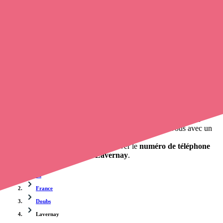
Trouvez un
infirmier
à Lavernay
et prenez
rendez-vous en ligne
,
en quelques clics ! Grâce à
opaline-sante.fr
, vous pouvez
contacter un infirmier à domicile
de cette ville en utilisant le
numéro de téléphone disponible et trouver facilement l'adresse du
professionnel de santé. L'annuaire de Opaline-santé répertorie près
de
100 000 infirmières à domicile
et leurs coordonnées.
Trouver un cabinet à Lavernay, Doubs pour vos soins
0 établissement de santé, mais aussi 0 infirmière à domicile et 0
cabinet infirmier
. Vous souhaitez obtenir un rendez-vous avec un
professionnel de santé ?
opaline-sante.fr vous propose de trouver le
numéro de téléphone
d'un infirmier à domicile à Lavernay
.
Accueil
France
Doubs
Lavernay