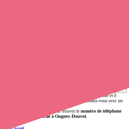
Soignants exerçant à Ougney-Douvot,
25640
Trouvez un
infirmier
à Ougney-Douvot
et prenez
rendez-vous en
ligne
, en quelques clics ! Avec
opaline-sante.fr
, vous pouvez
appeler une infirmière libérale
de cette ville en utilisant le numéro
de téléphone disponible et trouver facilement l'adresse du
professionnel de santé. L'annuaire de Opaline répertorie près de
100
000 infirmières à domicile
et leurs coordonnées.
Trouver un cabinet à Ougney-Douvot, Doubs pour vos
soins
0 établissement de santé, mais aussi 0 infirmière à domicile et 0
cabinet infirmier
. Vous souhaitez obtenir un rendez-vous avec un
professionnel de santé ?
opaline-sante.fr vous propose de trouver le
numéro de téléphone
d'un infirmier à domicile à Ougney-Douvot
.
Accueil