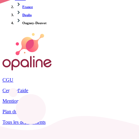
France
Doubs
Ougney-Douvot
CGU
Centre d'aide
Mentions légales
Plan du site
Tous les départements
Blog