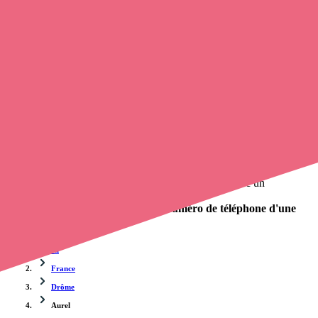
Trouvez un
infirmier à domicile
à Aurel
et prenez
rendez-vous en
ligne
, en quelques clics ! Grâce à
opaline-sante.fr
, vous pouvez
appeler une infirmière
de cette agglomération en utilisant le
numéro de téléphone disponible et trouver facilement l'adresse du
professionnel de santé. L'annuaire de opaline-sante.fr répertorie près
de
100 000 infirmières à domicile
et leurs coordonnées.
Trouver un cabinet à Aurel, Drôme pour vos soins
0 établissement de santé, mais aussi 0 infirmière et 0
cabinet
infirmier
. Vous souhaitez obtenir un rendez-vous avec un
professionnel de santé ?
Opaline vous propose de trouver le
numéro de téléphone d'une
infirmière libérale à Aurel
.
Accueil
France
Drôme
Aurel