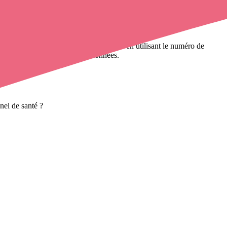
ne infirmière à domicile
de cette ville en utilisant le numéro de
ères à domicile
et leurs coordonnées.
nel de santé ?