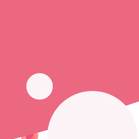
Soignants exerçant à Charpey, 26300
Trouvez une
infirmière à domicile
à Charpey
et prenez
rendez-vous
téléphone disponible et trouver facilement l'adresse du professionnel 
Trouver un cabinet à Charpey, Drôme pour vos soins
0 établissement de santé, mais aussi 2 infirmières à domicile et 2
cabin
Opaline vous propose de trouver le
numéro de téléphone d'un infir
Les cabinets et infirmiers libéraux présents :
cabinet belbachir dorot
Accueil
France
Drôme
Charpey