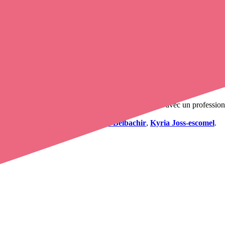
 en ligne
, en quelques clics ! Grâce à
Opaline
, vous pouvez
appeler u
de santé. L'annuaire de Opaline-santé répertorie près de
100 000 infirmi
ets infirmiers
. Vous voulez obtenir un rendez-vous avec un profession
mier à domicile à Charpey
.
hee
,
joss-escomel kyria
,
Dorothee Belbachir
,
Kyria Joss-escomel
.