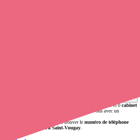
Tréflaouénan.
0
infirmier
et infirmière à domicile travaille à Saint-Vougay.
Soignants exerçant à Saint-Vougay, 29440
Trouvez une
infirmière
à Saint-Vougay
et prenez
rendez-vous en
ligne
, en quelques clics ! Avec
opaline-sante.fr
, vous pouvez
contacter un infirmier libéral
de cette ville en utilisant le numéro
de téléphone disponible et trouver facilement l'adresse du
professionnel de santé. L'annuaire de opaline-sante.fr répertorie près
de
100 000 infirmières à domicile
et leurs contacts.
Trouver un cabinet à Saint-Vougay, Finistère pour vos
soins
0 établissement de santé, mais aussi 0 infirmière libérale et 0
cabinet
infirmier
. Vous cherchez à obtenir un rendez-vous avec un
professionnel de santé ?
Opaline-santé vous propose de trouver le
numéro de téléphone
d'un infirmier libéral à Saint-Vougay
.