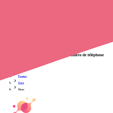
avec une infirmière à domicile
de cette ville en utilisant le numéro
de téléphone disponible et trouver facilement l'adresse du
professionnel de santé. L'annuaire de Opaline répertorie près de
100
000 infirmières à domicile
et leurs contacts.
Trouver un cabinet à Sirac, Gers pour vos soins
0 établissement de santé, mais aussi 0 infirmier libéral et 0
cabinet
infirmier
. Vous souhaitez obtenir un rendez-vous avec un
professionnel de santé ?
Opaline-santé vous propose de trouver le
numéro de téléphone
d'un infirmier libéral à Sirac
.
Accueil
France
Gers
Sirac