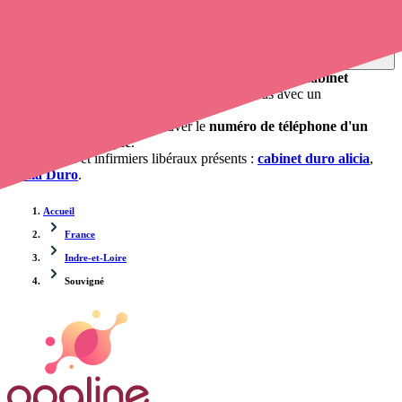
Trouver un cabinet à Souvigné, Indre-et-Loire pour vos
soins
0 établissement de santé, mais aussi 1 infirmière et 1
cabinet
infirmier
. Vous désirez obtenir un rendez-vous avec un
professionnel de santé ?
Opaline vous propose de trouver le
numéro de téléphone d'un
infirmier à Souvigné
.
Les cabinets et infirmiers libéraux présents :
cabinet duro alicia
,
Alicia Duro
.
Accueil
France
Indre-et-Loire
Souvigné