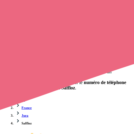
Trouvez une
infirmière
à Saffloz
et prenez
rendez-vous en ligne
,
en quelques clics ! Avec
opaline-sante.fr
, vous pouvez
appeler
une infirmière à domicile
de cette commune en utilisant le numéro
de téléphone disponible et trouver facilement l'adresse du
professionnel de santé. L'annuaire de Opaline-santé répertorie près
de
100 000 infirmières à domicile
et leurs contacts.
Trouver un cabinet à Saffloz, Jura pour vos soins
0 établissement de santé, mais aussi 0 infirmier et 0
cabinet
infirmier
. Vous souhaitez obtenir un rendez-vous avec un
professionnel de santé ?
opaline-sante.fr vous propose de trouver le
numéro de téléphone
d'une infirmière à domicile à Saffloz
.
Accueil
France
Jura
Saffloz