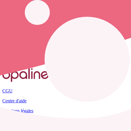
opaline-sante.fr vous propose de trouver le
numéro de téléphone d'un
Accueil
France
Loir-et-Cher
Tourailles
CGU
Centre d'aide
Mentions légales
Plan du site
Tous les départements