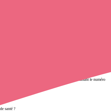
appeler une infirmière libérale
de cette ville en utilisant le numéro
s à domicile
et leurs contacts.
de santé ?