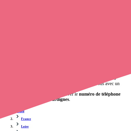
Trouvez une
infirmière
à Burdignes
et prenez
rendez-vous en
ligne
, en quelques clics ! Avec
opaline-sante.fr
, vous pouvez
prendre contact avec un infirmier à domicile
de cette commune
en utilisant le numéro de téléphone disponible et trouver facilement
l'adresse du professionnel de santé. L'annuaire de opaline-sante.fr
répertorie près de
100 000 infirmières à domicile
et leurs
coordonnées.
Trouver un cabinet à Burdignes, Loire pour vos soins
0 établissement de santé, mais aussi 0 infirmier à domicile et 0
cabinet infirmier
. Vous voulez obtenir un rendez-vous avec un
professionnel de santé ?
Opaline-santé vous propose de trouver le
numéro de téléphone
d'un infirmier libéral à Burdignes
.
Accueil
France
Loire