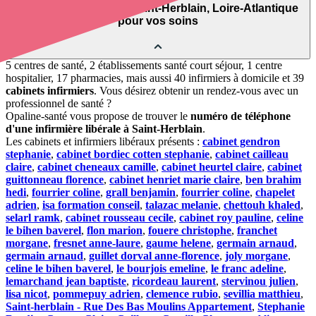
Trouver un cabinet à Saint-Herblain, Loire-Atlantique
pour vos soins
5 centres de santé, 2 établissements santé court séjour, 1 centre
hospitalier, 17 pharmacies, mais aussi 40 infirmiers à domicile et 39
cabinets infirmiers
. Vous désirez obtenir un rendez-vous avec un
professionnel de santé ?
Opaline-santé vous propose de trouver le
numéro de téléphone
d'une infirmière libérale à Saint-Herblain
.
Les cabinets et infirmiers libéraux présents :
cabinet gendron
stephanie
,
cabinet bordiec cotten stephanie
,
cabinet cailleau
claire
,
cabinet cheneaux camille
,
cabinet heurtel claire
,
cabinet
guittonneau florence
,
cabinet henriet marie claire
,
ben brahim
hedi
,
fourrier coline
,
grall benjamin
,
fourrier coline
,
chapelet
adrien
,
isa formation conseil
,
talazac melanie
,
chettouh khaled
,
selarl ramk
,
cabinet rousseau cecile
,
cabinet roy pauline
,
celine
le bihen baverel
,
flon marion
,
fouere christophe
,
franchet
morgane
,
fresnet anne-laure
,
gaume helene
,
germain arnaud
,
germain arnaud
,
guillet dorval anne-florence
,
joly morgane
,
celine le bihen baverel
,
le bourjois emeline
,
le franc adeline
,
lemarchand jean baptiste
,
ricordeau laurent
,
stervinou julien
,
lisa nicot
,
pommepuy adrien
,
clemence rubio
,
sevillia matthieu
,
Saint-herblain - Rue Des Bas Moulins Appartement
,
Stephanie