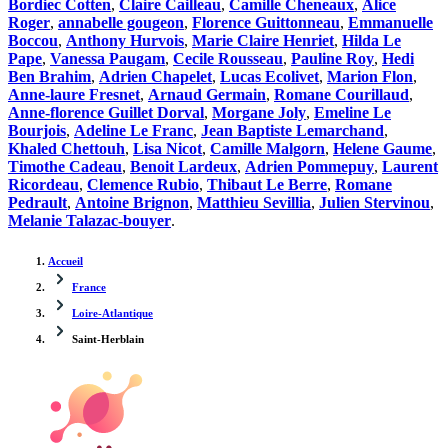
Bordiec Cotten
,
Claire Cailleau
,
Camille Cheneaux
,
Alice
Roger
,
annabelle gougeon
,
Florence Guittonneau
,
Emmanuelle
Boccou
,
Anthony Hurvois
,
Marie Claire Henriet
,
Hilda Le
Pape
,
Vanessa Paugam
,
Cecile Rousseau
,
Pauline Roy
,
Hedi
Ben Brahim
,
Adrien Chapelet
,
Lucas Ecolivet
,
Marion Flon
,
Anne-laure Fresnet
,
Arnaud Germain
,
Romane Courillaud
,
Anne-florence Guillet Dorval
,
Morgane Joly
,
Emeline Le
Bourjois
,
Adeline Le Franc
,
Jean Baptiste Lemarchand
,
Khaled Chettouh
,
Lisa Nicot
,
Camille Malgorn
,
Helene Gaume
,
Timothe Cadeau
,
Benoit Lardeux
,
Adrien Pommepuy
,
Laurent
Ricordeau
,
Clemence Rubio
,
Thibaut Le Berre
,
Romane
Pedrault
,
Antoine Brignon
,
Matthieu Sevillia
,
Julien Stervinou
,
Melanie Talazac-bouyer
.
Accueil
France
Loire-Atlantique
Saint-Herblain