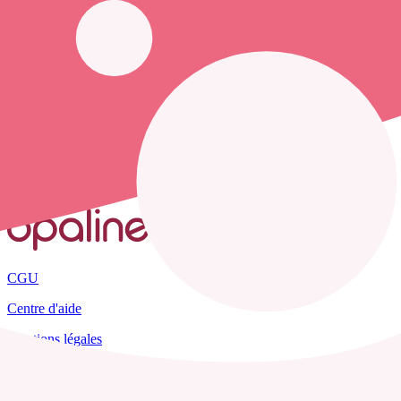
Opaline-santé vous propose de trouver le
numéro de téléphone d'une
Accueil
France
Loiret
Orville
CGU
Centre d'aide
Mentions légales
Plan du site
Tous les départements