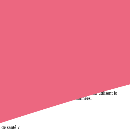
nne, Fromont.
cter une infirmière à domicile
de cette commune en utilisant le
 000 infirmières à domicile
et leurs coordonnées.
 de santé ?