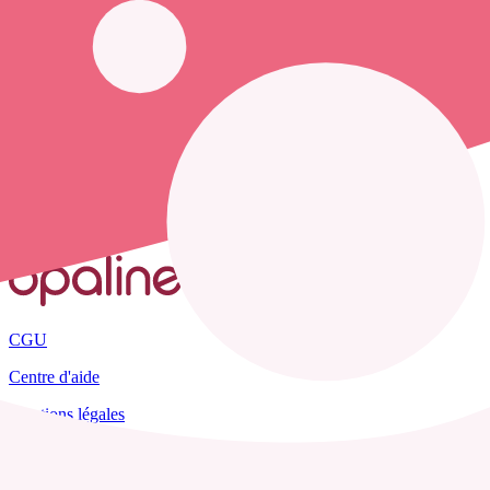
opaline-sante.fr vous propose de trouver le
numéro de téléphone d'un
Accueil
France
Lot
Fajoles
CGU
Centre d'aide
Mentions légales
Plan du site
Tous les départements