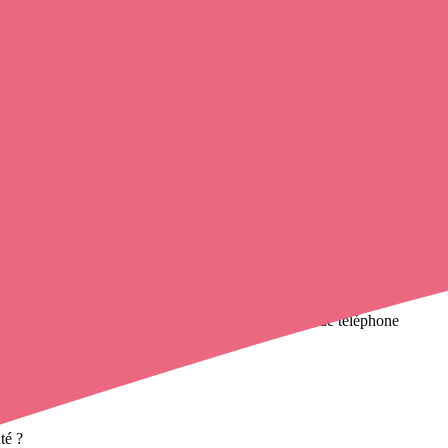
c.
r un infirmier
de cette ville en utilisant le numéro de téléphone
omicile
et leurs contacts.
té ?