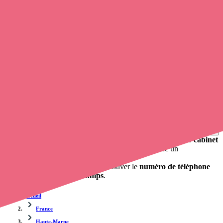
Soignants exerçant à Allichamps, 52130
Trouvez une
infirmière libérale
à Allichamps
et prenez
rendez-
vous en ligne
, en quelques clics ! Grâce à
Opaline
, vous pouvez
contacter une infirmière à domicile
de cette commune en utilisant
le numéro de téléphone disponible et trouver facilement l'adresse du
professionnel de santé. L'annuaire de opaline-sante.fr répertorie près
de
100 000 infirmières à domicile
et leurs coordonnées.
Trouver un cabinet à Allichamps, Haute-Marne pour
vos soins
0 établissement de santé, mais aussi 0 infirmière libérale et 0
cabinet
infirmier
. Vous désirez obtenir un rendez-vous avec un
professionnel de santé ?
opaline-sante.fr vous propose de trouver le
numéro de téléphone
d'une infirmière à Allichamps
.
Accueil
France
Haute-Marne