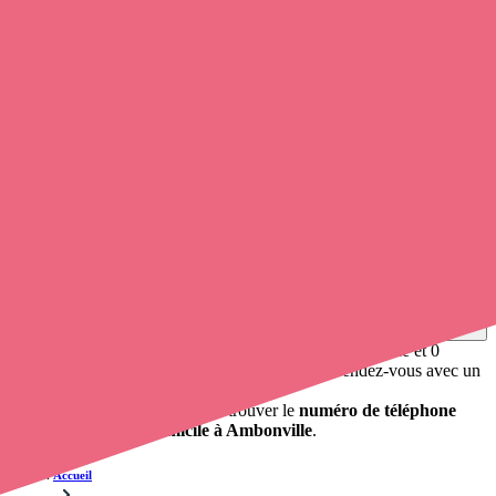
Soignants exerçant à Ambonville, 52110
Trouvez un
infirmier à domicile
à Ambonville
et prenez
rendez-
vous en ligne
, en quelques clics ! Avec
opaline-sante.fr
, vous
pouvez
contacter une infirmière libérale
de cette commune en
utilisant le numéro de téléphone disponible et trouver facilement
l'adresse du professionnel de santé. L'annuaire de Opaline-santé
répertorie près de
100 000 infirmières à domicile
et leurs
coordonnées.
Trouver un cabinet à Ambonville, Haute-Marne pour
vos soins
0 établissement de santé, mais aussi 0 infirmier à domicile et 0
cabinet infirmier
. Vous cherchez à obtenir un rendez-vous avec un
professionnel de santé ?
Opaline-santé vous propose de trouver le
numéro de téléphone
d'une infirmière à domicile à Ambonville
.
Accueil