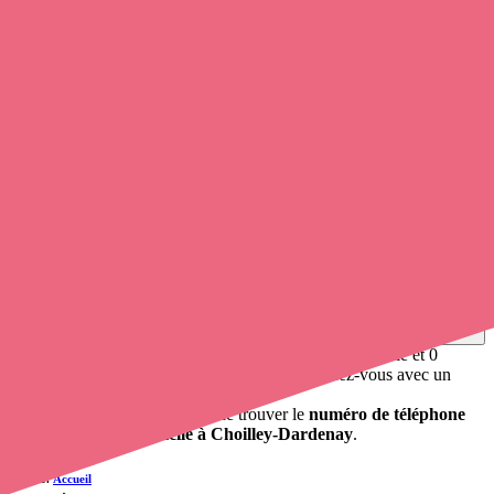
Soignants exerçant à Choilley-Dardenay,
52190
Trouvez une
infirmière libérale
à Choilley-Dardenay
et prenez
rendez-vous en ligne
, en quelques clics ! Grâce à
opaline-sante.fr
,
vous pouvez
appeler un infirmier
de cette ville en utilisant le
numéro de téléphone disponible et trouver facilement l'adresse du
professionnel de santé. L'annuaire de Opaline répertorie près de
100
000 infirmières à domicile
et leurs coordonnées.
Trouver un cabinet à Choilley-Dardenay, Haute-Marne
pour vos soins
0 établissement de santé, mais aussi 0 infirmier à domicile et 0
cabinet infirmier
. Vous voulez obtenir un rendez-vous avec un
professionnel de santé ?
opaline-sante.fr vous propose de trouver le
numéro de téléphone
d'un infirmier à domicile à Choilley-Dardenay
.
Accueil