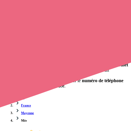
Trouvez un
infirmier à domicile
à Mée
et prenez
rendez-vous en
ligne
, en quelques clics ! Avec
opaline-sante.fr
, vous pouvez
appeler un infirmier à domicile
de cette commune en utilisant le
numéro de téléphone disponible et trouver facilement l'adresse du
professionnel de santé. L'annuaire de Opaline répertorie près de
100
000 infirmières à domicile
et leurs coordonnées.
Trouver un cabinet à Mée, Mayenne pour vos soins
0 établissement de santé, mais aussi 0 infirmière libérale et 0
cabinet
infirmier
. Vous souhaitez obtenir un rendez-vous avec un
professionnel de santé ?
opaline-sante.fr vous propose de trouver le
numéro de téléphone
d'un infirmier à domicile à Mée
.
Accueil
France
Mayenne
Mée