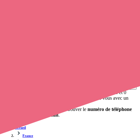
Soignants exerçant à Marzan, 56130
Trouvez une
infirmière libérale
à Marzan
et prenez
rendez-vous
en ligne
, en quelques clics ! Avec
Opaline-santé
, vous pouvez
prendre contact avec un infirmier
de cette agglomération en
utilisant le numéro de téléphone disponible et trouver facilement
l'adresse du professionnel de santé. L'annuaire de Opaline répertorie
près de
100 000 infirmières à domicile
et leurs coordonnées.
Trouver un cabinet à Marzan, Morbihan pour vos soins
0 établissement de santé, mais aussi 0 infirmière à domicile et 0
cabinet infirmier
. Vous désirez obtenir un rendez-vous avec un
professionnel de santé ?
opaline-sante.fr vous propose de trouver le
numéro de téléphone
d'une infirmière à Marzan
.
Accueil
France