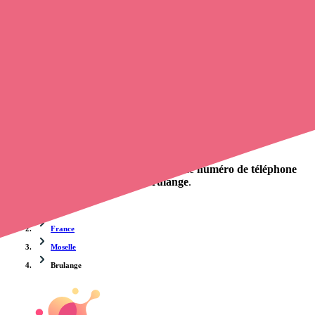
ligne
, en quelques clics ! Avec
opaline-sante.fr
, vous pouvez
prendre contact avec une infirmière
de cette commune en utilisant
le numéro de téléphone disponible et trouver facilement l'adresse du
professionnel de santé. L'annuaire de opaline-sante.fr répertorie près
de
100 000 infirmières à domicile
et leurs contacts.
Trouver un cabinet à Brulange, Moselle pour vos soins
0 établissement de santé, mais aussi 0 infirmier libéral et 0
cabinet
infirmier
. Vous désirez obtenir un rendez-vous avec un
professionnel de santé ?
opaline-sante.fr vous propose de trouver le
numéro de téléphone
d'une infirmière à domicile à Brulange
.
Accueil
France
Moselle
Brulange